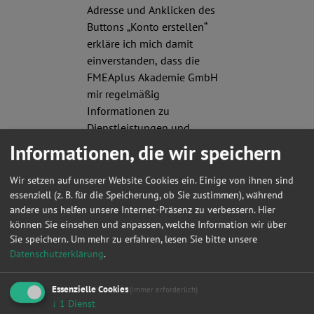
Adresse und Anklicken des
Buttons „Konto erstellen“
erkläre ich mich damit
einverstanden, dass die
FMEAplus Akademie GmbH
mir regelmäßig
Informationen zu
Dienstleistungen und
Produkte per E-Mail
Informationen, die wir speichern
zusendet. Meine
Einwilligung kann ich
Wir setzen auf unserer Website Cookies ein. Einige von ihnen sind
jederzeit gegenüber der
essenziell (z. B. für die Speicherung, ob Sie zustimmen), während
andere uns helfen unsere Internet-Präsenz zu verbessern. Hier
FMEAplus Akademie GmbH
können Sie einsehen und anpassen, welche Information wir über
widerrufen.
Sie speichern.
Um mehr zu erfahren, lesen Sie bitte unsere
Datenschutzerklärung
.
Bitte geben
Sie hier das
Wort ein,
Essenzielle Cookies
(immer erforderlich)
↓
1
Dienst
das im Bild