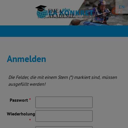
Zum
EN
Inhalte
springen
Anmelden
Die Felder, die mit einem Stern (*) markiert sind, müssen
ausgefüllt werden!
Passwort
*
Wiederholung:
*