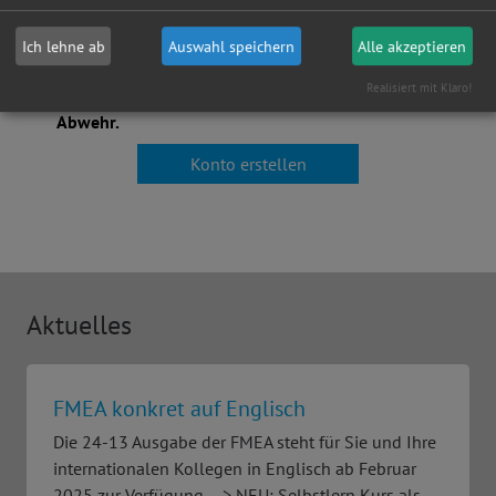
angezeigt
wird. Dies
Ich lehne ab
Auswahl speichern
Alle akzeptieren
Wenn Sie das Wort nicht lesen
dient der
können,
bitte hier klicken
.
Realisiert mit Klaro!
Spam-
Abwehr.
Aktuelles
FMEA konkret auf Englisch
Die 24-13 Ausgabe der FMEA steht für Sie und Ihre
internationalen Kollegen in Englisch ab Februar
2025 zur Verfügung. --> NEU: Selbstlern Kurs als…