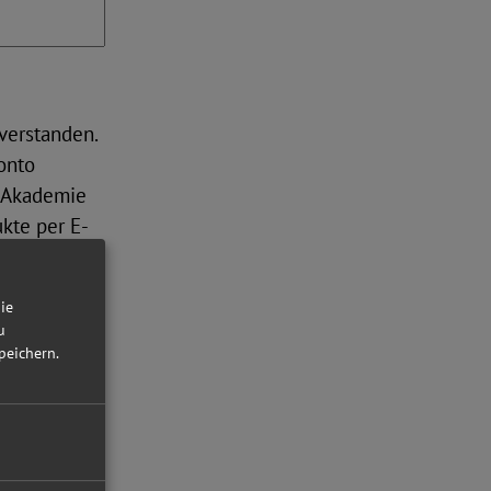
verstanden.
onto
s Akademie
kte per E-
er FMEAplus
die
u
nicht
peichern.
te hier