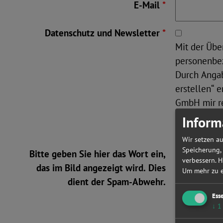
E-Mail
*
Datenschutz und Newsletter
*
Mit der Übe
personenbe
Durch Angab
erstellen“ 
GmbH mir re
Mail zusend
Inform
Akademie G
Wir setzen au
Speicherung,
Bitte geben Sie hier das Wort ein,
verbessern. H
das im Bild angezeigt wird. Dies
Um mehr zu er
dient der Spam-Abwehr.
Ess
↓
1