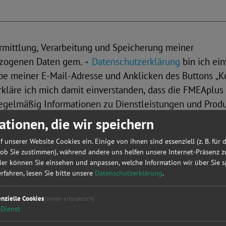
rmittlung, Verarbeitung und Speicherung meiner
zogenen Daten gem.
Datenschutzerklärung
bin ich ein
e meiner E-Mail-Adresse und Anklicken des Buttons „K
erkläre ich mich damit einverstanden, dass die FMEAplu
gelmäßig Informationen zu Dienstleistungen und Produ
et. Meine Einwilligung kann ich jederzeit gegenüber d
ationen, die wir speichern
mbH widerrufen.
f unserer Website Cookies ein. Einige von ihnen sind essenziell (z. B. für 
 ob Sie zustimmen), während andere uns helfen unsere Internet-Präsenz z
Wenn Sie das Wort 
ier können Sie einsehen und anpassen, welche Information wir über Sie s
lesen können,
bit
fahren, lesen Sie bitte unsere
Datenschutzerklärung
.
klicken
.
enzielle Cookies
(immer erforderlich)
Dienst