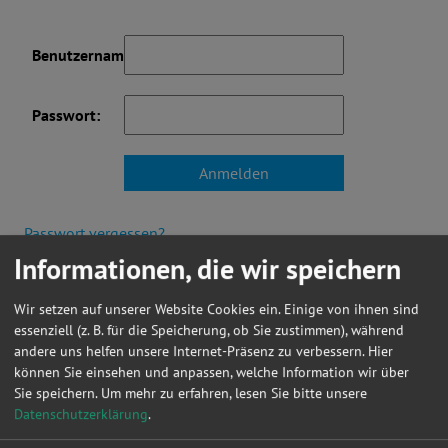
Benutzername:
Passwort:
Passwort vergessen?
Informationen, die wir speichern
Noch kein Mitglied? Hier können Sie sich registrieren.
Wir setzen auf unserer Website Cookies ein. Einige von ihnen sind
essenziell (z. B. für die Speicherung, ob Sie zustimmen), während
andere uns helfen unsere Internet-Präsenz zu verbessern. Hier
können Sie einsehen und anpassen, welche Information wir über
Aktuelles
Sie speichern.
Um mehr zu erfahren, lesen Sie bitte unsere
Datenschutzerklärung
.