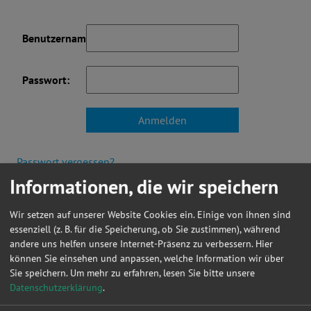
Benutzername:
Passwort:
Passwort vergessen?
Informationen, die wir speichern
Noch kein Mitglied? Hier können Sie sich registrieren.
Wir setzen auf unserer Website Cookies ein. Einige von ihnen sind
essenziell (z. B. für die Speicherung, ob Sie zustimmen), während
andere uns helfen unsere Internet-Präsenz zu verbessern. Hier
können Sie einsehen und anpassen, welche Information wir über
Aktuelles
Sie speichern.
Um mehr zu erfahren, lesen Sie bitte unsere
Datenschutzerklärung
.