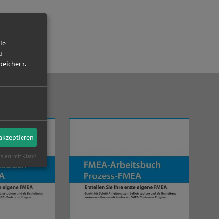
die
u
peichern.
 akzeptieren
isiert mit Klaro!