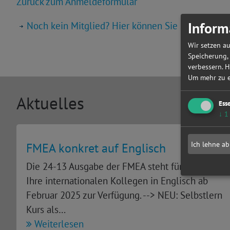
Zurück zum Anmeldeformular
Inform
Noch kein Mitglied? Hier können Sie sich registri
Wir setzen au
Speicherung,
verbessern. H
Um mehr zu er
Aktuelles
Ess
↓
1
Ich lehne ab
FMEA konkret auf Englisch
Die 24-13 Ausgabe der FMEA steht für Sie und
Ihre internationalen Kollegen in Englisch ab
Februar 2025 zur Verfügung. --> NEU: Selbstlern
Kurs als…
Weiterlesen